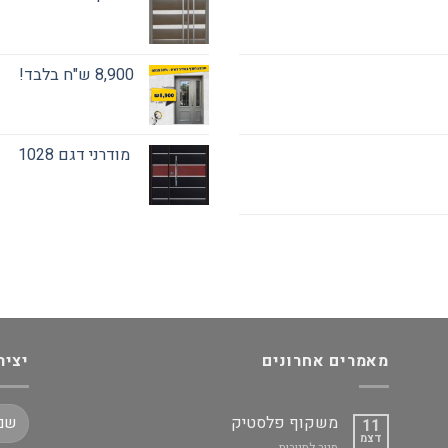
8,900 ש"ח בלבד!
מודרני דגם 1028
מאמרים אחרונים
יציר
משקוף פלסטיק
11
דצמ
על
סגור לתגובות