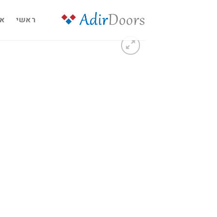
Ski
t
ראשי
או
conten