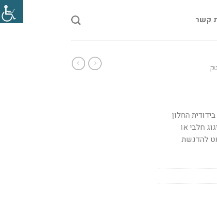
ת קשר
טק
ידודית החלון
וג חלבי או
 מט להדגשת