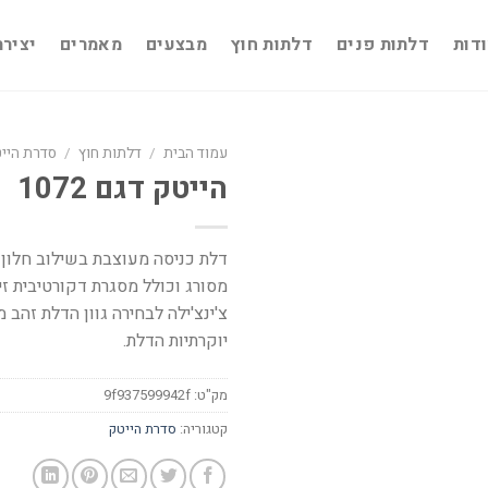
דות
דלתות פנים
דלתות חוץ
מבצעים
מאמרים
יציר
עמוד הבית
/
דלתות חוץ
/
סדרת היי
הייטק דגם 1072
דלת כניסה מעוצבת בשילוב חלון ב
מסורג וכולל מסגרת דקורטיבית זיג
צ'ינצ'ילה לבחירה גוון הדלת זהב
יוקרתיות הדלת.
מק"ט:
9f937599942f
קטגוריה:
סדרת הייטק