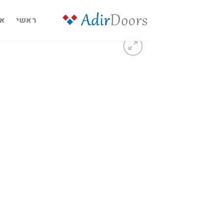
Ski
t
ראשי
או
conten