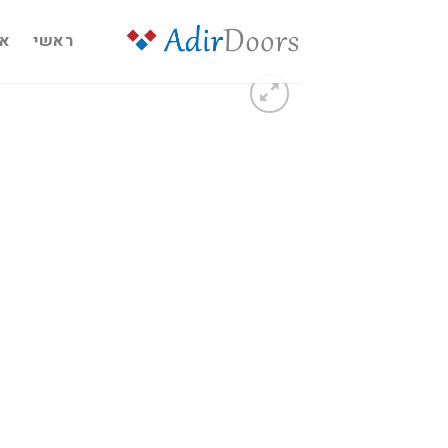
Ski
t
ראשי
או
conten