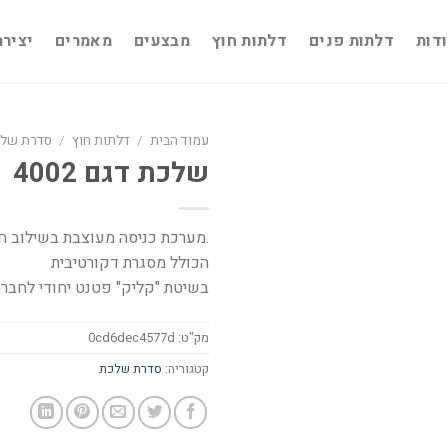
דות
דלתות פנים
דלתות חוץ
מבצעים
מאמרים
יציר
עמוד הבית
/
דלתות חוץ
/
סדרת של
שלכת דגם 4002
.מערכת כניסה מעוצבת בשילוב חל
הכולל מסגרת דקורטיבית
בשיטת "קליק" פטנט יחודי לחברת
מק"ט:
0cd6dec4577d
קטגוריה:
סדרת שלכת