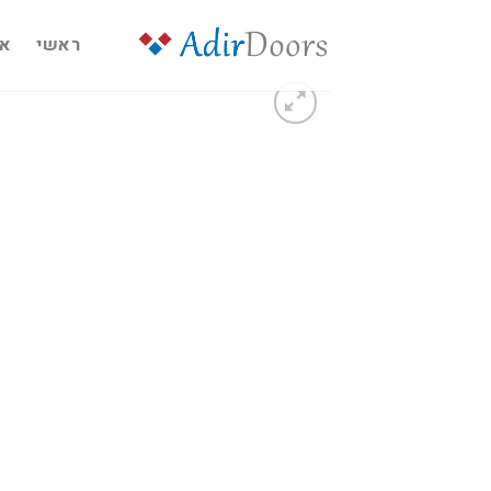
Ski
t
ראשי
או
conten