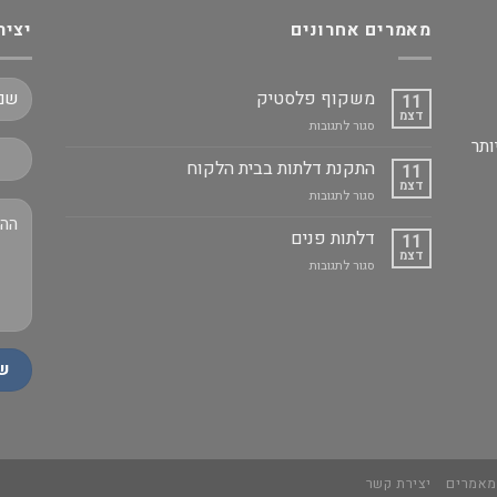
מאמרים אחרונים
יציר
משקוף פלסטיק
11
דצמ
על
סגור לתגובות
ותר
משקוף
פלסטיק
התקנת דלתות בבית הלקוח
11
דצמ
על
סגור לתגובות
התקנת
דלתות
דלתות פנים
11
בבית
דצמ
על
סגור לתגובות
הלקוח
דלתות
פנים
אמרים
יצירת קשר